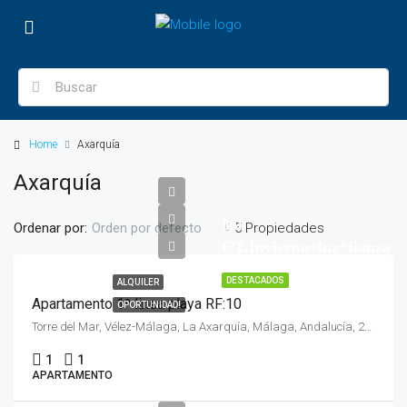
Home
Axarquía
Axarquía
850
Ordenar por:
5 Propiedades
Orden por defecto
€/T.Invierno+luz+fianza
DESTACADOS
ALQUILER
Apartamento 1º linea playa RF:10
OPORTUNIDAD!
Torre del Mar, Vélez-Málaga, La Axarquía, Málaga, Andalucía, 29740, España
1
1
APARTAMENTO