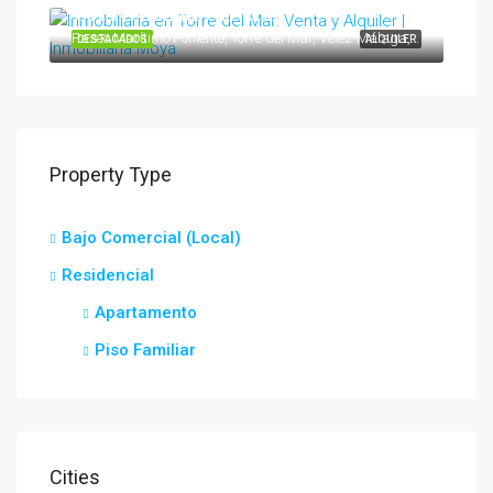
950 €/mes T.invierno + luz+fianza
Paseo Marítimo Poniente, Torre del Mar, Vélez-Málaga, La Axarquía, Málaga, Andalucía, 29740, España
DESTACADOS
ALQUILER
Property Type
Bajo Comercial (Local)
Residencial
Apartamento
Piso Familiar
Cities