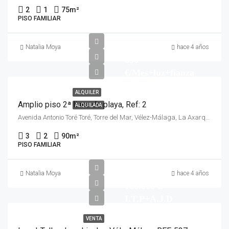
2
1
75
m²
PISO FAMILIAR
Natalia Moya
hace 4 años
850
€/Mes+luz+fianza
ALQUILER
Amplio piso 2ª linea de playa, Ref: 2
ALQUILADA
Avenida Antonio Toré Toré, Torre del Mar, Vélez-Málaga, La Axarquía, Málaga, Andalucía, 29740, España
3
2
90
m²
PISO FAMILIAR
Natalia Moya
hace 4 años
180.000 €/+
I.T.P+A.J.D
VENTA