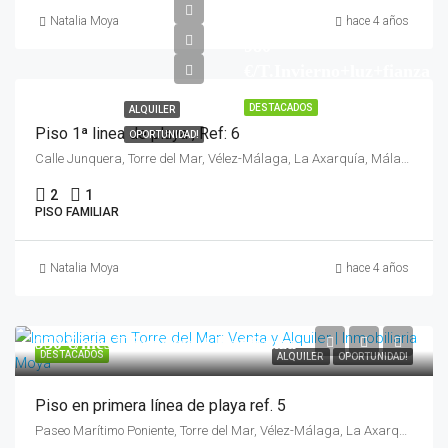
Natalia Moya
hace 4 años
980
€/T.Invierno+luz+fianza
DESTACADOS
ALQUILER
Piso 1ª linea de playa , Ref: 6
OPORTUNIDAD!
Calle Junquera, Torre del Mar, Vélez-Málaga, La Axarquía, Málaga, Andalucía, 29740, España
2
1
PISO FAMILIAR
Natalia Moya
hace 4 años
950 €/mes T.invierno + luz+fianza
DESTACADOS
ALQUILER
OPORTUNIDAD!
Piso en primera línea de playa ref. 5
Paseo Marítimo Poniente, Torre del Mar, Vélez-Málaga, La Axarquía, Málaga, Andalucía, 29740, España