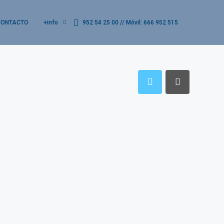
CONTACTO
+info
952 54 25 00 // Móvil: 666 952 515