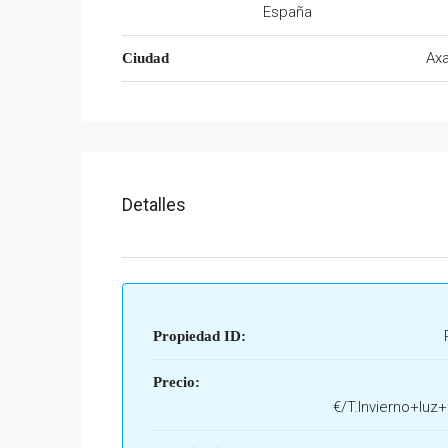
España
Axa
Ciudad
Detalles
Propiedad ID:
Precio:
€/T.Invierno+luz+